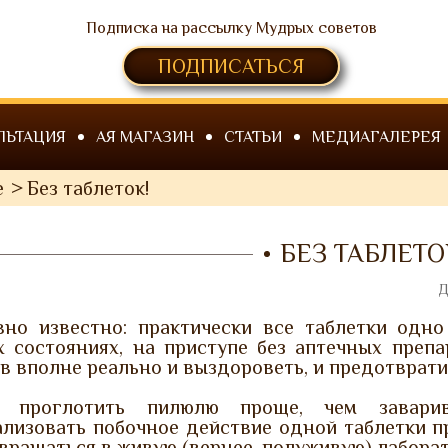
Подписка на рассылку Мудрых советов
ПОДПИСАТЬСЯ
ЛЬТАЦИЯ
АЯ МАГАЗИН
СТАТЬИ
МЕДИАГАЛЕРЕЯ
е
Без таблеток!
БЕЗ ТАБЛЕТО
Д
вно известно: практически все таблетки одно 
х состояниях, на приступе без аптечных препа
в вполне реально и выздороветь, и предотвратит
, проглотить пилюлю проще, чем завари
ализовать побочное действие одной таблетки п
вращаться в живую (вернее, полуживую) лабора