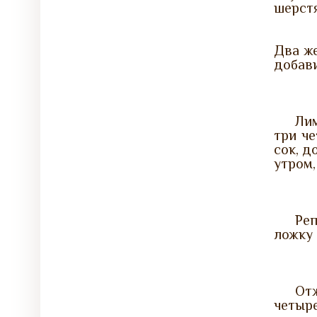
шерстя
Два же
добави
Ли
три че
сок, д
утром,
Реп
ложку 
От
четыре