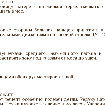
АСМОРКЕ
ковицу натереть на мелкой терке, смешать
вать в нос.
ковые стороны больших пальцев приложить к
ельными движениями по часовой стрелке 1,5 – 2
душечками среднего, безымянного пальца и 
растирать зону под глазами от носа до ушей.
ьцами обеих рук массировать лоб.
ОНХИТЕ
от рецепт особенно полезен детям. Редьку нар
м. Печь в духовке в течение двух часов. Упарен