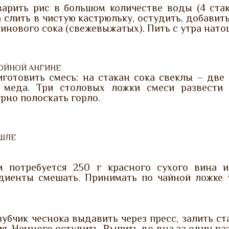
варить рис в большом количестве воды (4 стак
 слить в чистую кастрюльку, остудить, добавит
инового сока (свежевыжатых). Пить с утра нато
ОЙНОЙ АНГИНЕ
готовить смесь: на стакан сока свеклы – две
 меда. Три столовых ложки смеси развести
рно полоскать горло.
АШЛЕ
м потребуется 250 г красного сухого вина и
диенты смешать. Принимать по чайной ложке т
убчик чеснока выдавить через пресс, залить с
я. Немного остудить. Выпить до дна за один раз