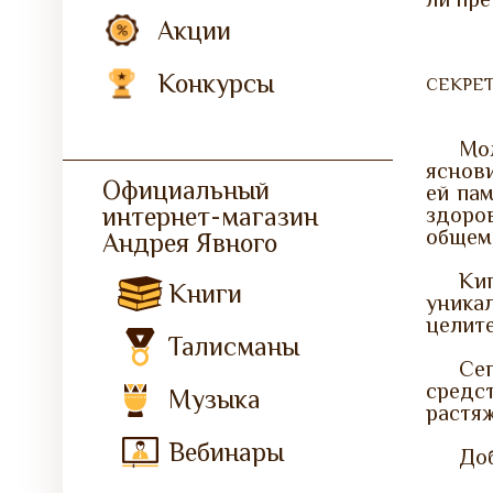
Акции
Конкурсы
СЕКРЕ
Мо
яснови
Официальный
ей па
интернет-магазин
здоров
общем
Андрея Явного
Ки
Книги
уника
целите
Талисманы
Се
средс
Музыка
растяж
Вебинары
Доб