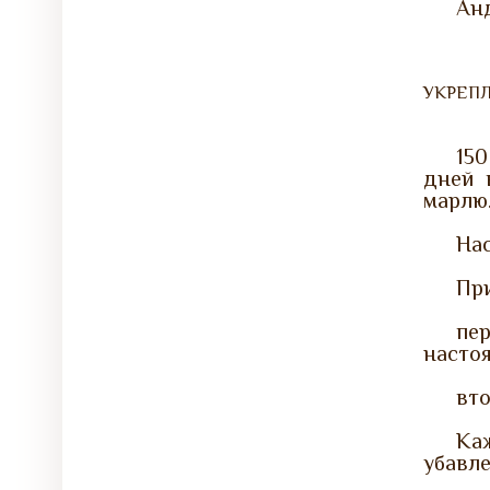
Ан
УКРЕП
150
дней 
марлю
Нас
Пр
пер
настоя
вто
Ка
убавле