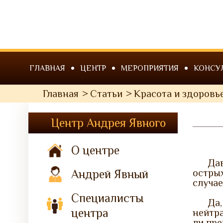
ГЛАВНАЯ
ЦЕНТР
МЕРОПРИЯТИЯ
КОНСУ
Главная
Статьи
Красота и здоровь
Центр Андрея Явного
О центре
Да
Андрей Явный
остры
случае
Специалисты
Да
центра
нейтр
ли пре