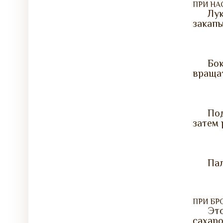
ПРИ Н
Лу
закапы
Бо
вращат
По
затем 
Пал
ПРИ БР
Эт
сахаро