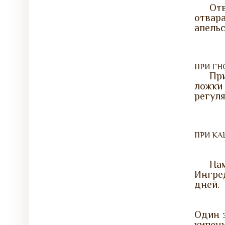
От
отвара
апельс
ПРИ ГН
При
ложки
регуля
ПРИ К
На
Ингре
дней.
Один з
кипени