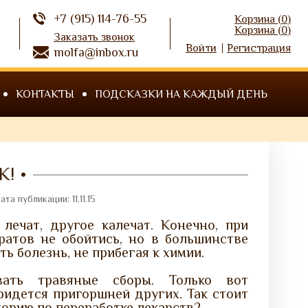
+7 (915) 114-76-55
Корзина (
0
)
Корзина (
0
)
Заказать звонок
Войти
Регистрация
molfa@inbox.ru
КОНТАКТЫ
ПОДСКАЗКИ НА КАЖДЫЙ ДЕНЬ
К!
ата публикации: 11.11.15
лечат, другое калечат. Конечно, при
ратов не обойтись, но в большинстве
ь болезнь, не прибегая к химии.
вать травяные сборы. Только вот
ридется пригоршней других. Так стоит
торию по переработке лекарств?