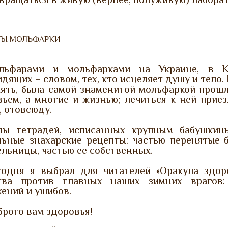
ТЫ МОЛЬФАРКИ
льфарами и мольфарками на Украине, в Ка
дящих – словом, тех, кто исцеляет душу и тело.
мять, была самой знаменитой мольфаркой прошл
ьем, а многие и жизнью; лечиться к ней приез
, отовсюду.
пы тетрадей, исписанных крупным бабушкины
льные знахарские рецепты: частью перенятые б
льницы, частью ее собственных.
годня я выбрал для читателей «Оракула здо
тва против главных наших зимних врагов: 
ений и ушибов.
рого вам здоровья!