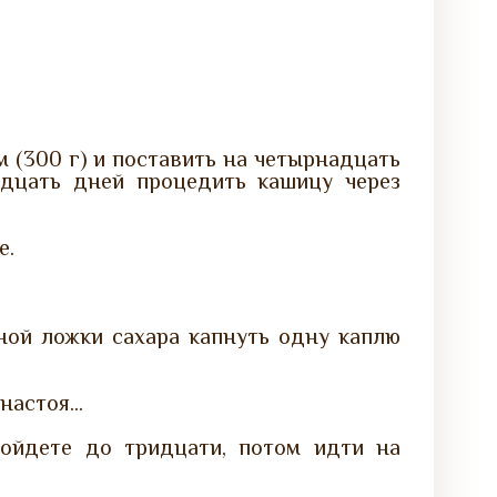
м (300 г) и поставить на четырнадцать
адцать дней процедить кашицу через
е.
йной ложки сахара капнуть одну каплю
настоя...
ойдете до тридцати, потом идти на