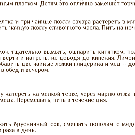
ным платком. Детям это отлично заменяет горч
лтка и три чайные ложки сахара растереть в ми
ть чайную ложку сливочного масла. Пить на ноч
мон тщательно вымыть, ошпарить кипятком, пол
тверти и нагреть, не доводя до кипения. Лимо
обавить две чайные ложки глицерина и мед -- до
 в обед и вечером.
у натереть на мелкой терке, через марлю отжат
меда. Перемешать, пить в течение дня.
жать брусничный сок, смешать пополам с медо
 раза в день.