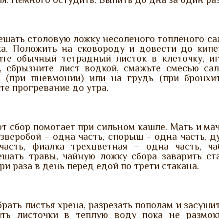
шать столовую ложку несоленого топленого сал
ка. Положить на сковороду и довести до кипен
ите обычный тетрадный листок в клеточку, и
е, сбрызните лист водкой, смажьте смесью са
х (при пневмонии) или на грудь (при бронхи
те прогревание до утра.
т сбор помогает при сильном кашле. Мать и мач
 зверобой – одна часть, спорыш – одна часть, д
часть, фиалка трехцветная – одна часть, ч
ешать травы, чайную ложку сбора заварить ста
ри раза в день перед едой по трети стакана.
рать листья хрена, разрезать пополам и засуш
ить листочки в теплую воду пока не размок