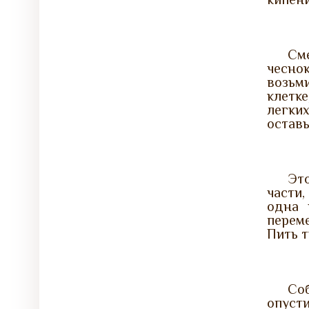
Сме
чесно
возьм
клетк
легки
оставь
Это
части,
одна 
перем
Пить т
Соб
опуст