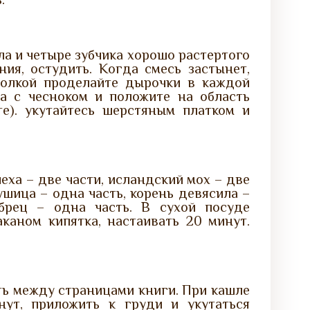
а и четыре зубчика хорошо растертого
ия, остудить. Когда смесь застынет,
голкой проделайте дырочки в каждой
ла с чесноком и положите на область
те). укутайтесь шерстяным платком и
еха – две части, исландский мох – две
ушица – одна часть, корень девясила –
абрец – одна часть. В сухой посуде
каном кипятка, настаивать 20 минут.
ить между страницами книги. При кашле
нут, приложить к груди и укутаться