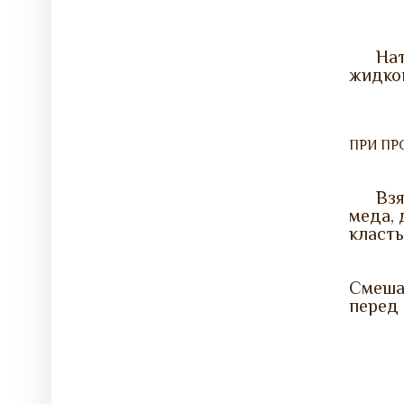
На
жидког
ПРИ ПР
Взя
меда, 
класть
Смешат
перед